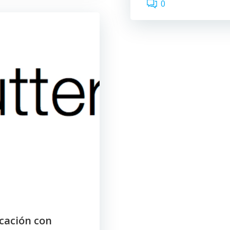
0
icación con