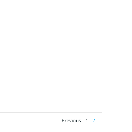
Navegación
Navegac
Página
Página
Previous
1
2